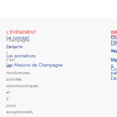
L'ÉVÈNEMENT
IN
L'
Le concept
PR
Qu
Champagne
Hé
so
Party
La carte
no
Ré
!
Les animations
c’est
Vi
FA
Les Maisons de Champagne
de
&
Co
nombreuses
pa
Dé
activités
oenotouristiques
et
2
jours
exceptionnels