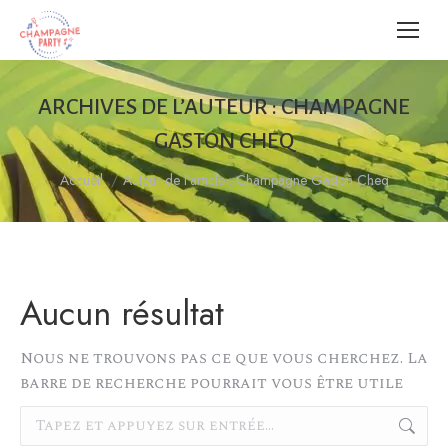
ARCHIVES DE L’AUTEUR :
CHAMPAGNE
GASTON CHEQ
Vous êtes ici :
Accueil
Auteur de l’article : Champagne Gaston Cheq
Aucun résultat
Nous ne trouvons pas ce que vous cherchez. La
barre de recherche pourrait vous être utile