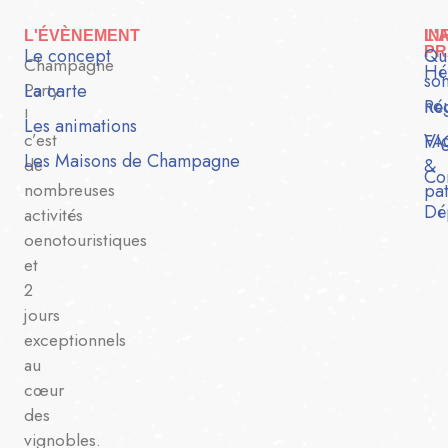
L'ÉVÈNEMENT
IN
L'
Le concept
PR
Qu
Champagne
Hé
so
Party
La carte
no
Ré
!
Les animations
c’est
Vi
FA
Les Maisons de Champagne
de
&
Co
nombreuses
pa
Dé
activités
oenotouristiques
et
2
jours
exceptionnels
au
cœur
des
vignobles.